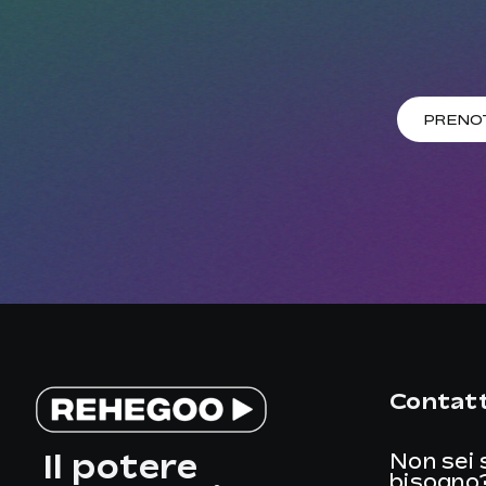
PRENO
Contatt
Il potere
Non sei 
bisogno