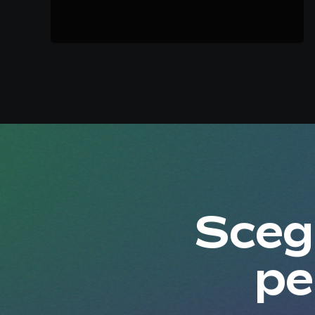
Scegl
pe