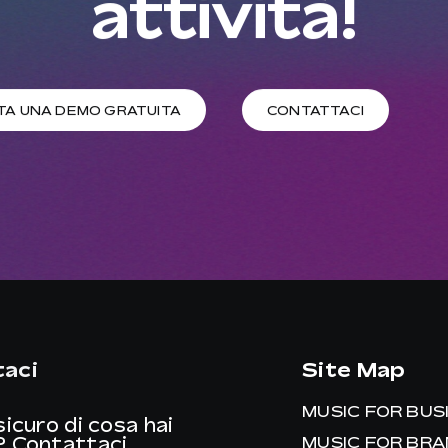
attività!
TA UNA DEMO GRATUITA
CONTATTACI
aci
Site Map
MUSIC FOR BUS
sicuro di cosa hai
?
Contattaci
MUSIC FOR BR