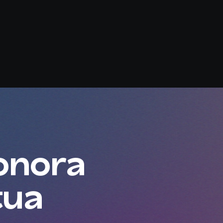
sonora
tua