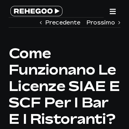
Salta
al
Togg
contenuto
Precedente
Prossimo
Navi
HOME
Come
SERVIZI
Funzionano Le
PERCHE’ REHEGOO
Licenze SIAE E
WE ARE DIFFERENT
SCF Per I Bar
TEAM
E I Ristoranti?
CONTATTACI