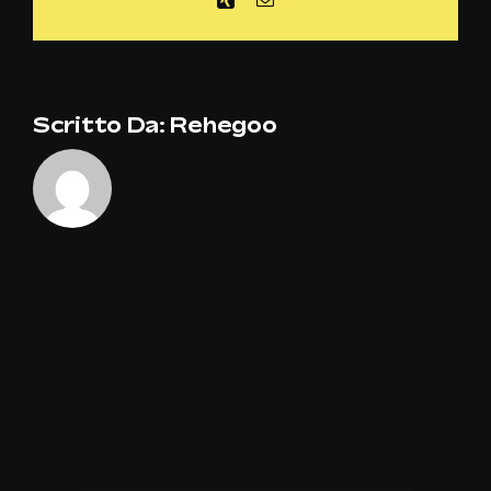
per
i
bar
Scritto Da:
Rehegoo
e
i
ristoranti?