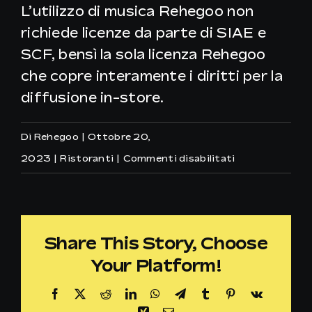
L’utilizzo di musica Rehegoo non
richiede licenze da parte di SIAE e
SCF, bensì la sola licenza Rehegoo
che copre interamente i diritti per la
diffusione in-store.
Di
Rehegoo
|
Ottobre 20,
su
2023
|
Ristoranti
|
Commenti disabilitati
Come
funzionano
le
Share This Story, Choose
licenze
Your Platform!
SIAE
e
Facebook
X
Reddit
LinkedIn
WhatsApp
Telegram
Tumblr
Pinterest
Vk
SCF
Xing
Email