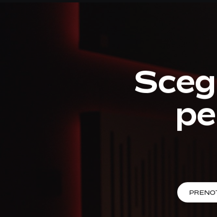
Scegl
pe
PRENO