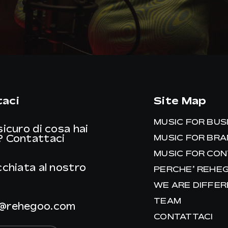
aci
Site Map
MUSIC FOR BUS
sicuro di cosa hai
?
Contattaci
MUSIC FOR BR
MUSIC FOR CO
cchiata al nostro
PERCHE’ REHE
WE ARE DIFFE
TEAM
@rehegoo.com
CONTATTACI