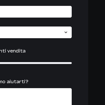
nti vendita
o aiutarti?