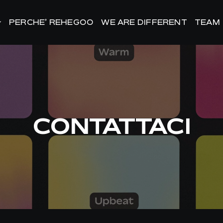
PERCHE’ REHEGOO
PERCHE’ REHEGOO
WE ARE DIFFERENT
WE ARE DIFFERENT
TEAM
TEAM
CONTATTACI