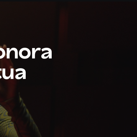
sonora
tua