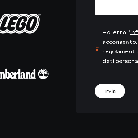
Ho letto l'
in
acconsento, 
regolamento 
dati persona
Invia