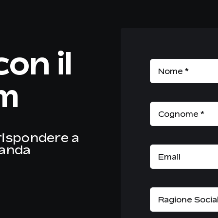
on il
am
 rispondere a
manda