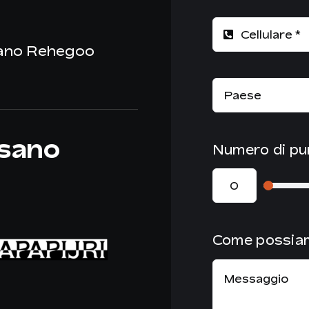
sano Rehegoo
usano
Numero di pu
Come possiam