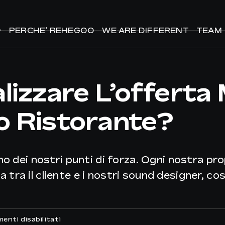
PERCHE’ REHEGOO
PERCHE’ REHEGOO
WE ARE DIFFERENT
WE ARE DIFFERENT
TEAM
TEAM
izzare L’offerta M
io Ristorante?
no dei nostri punti di forza. Ogni nostra pr
ra il cliente e i nostri sound designer, cos
su
nti disabilitati