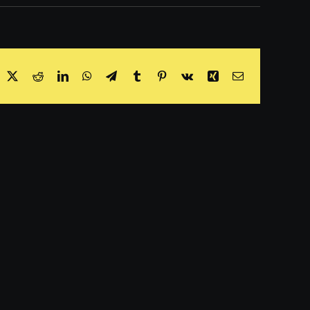
acebook
X
Reddit
LinkedIn
WhatsApp
Telegram
Tumblr
Pinterest
Vk
Xing
Email