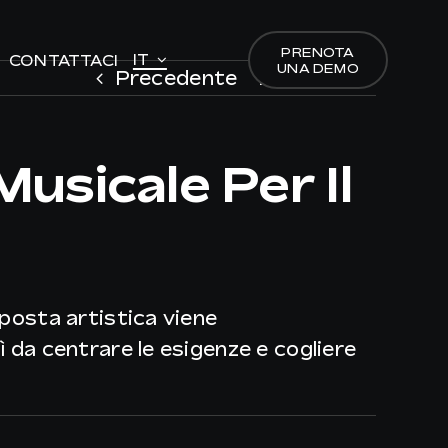
PRENOTA
PRENOTA
IT
IT
CONTATTACI
CONTATTACI
UNA DEMO
UNA DEMO
Precedente
Prossimo
usicale Per Il
oposta artistica viene
ì da centrare le esigenze e cogliere