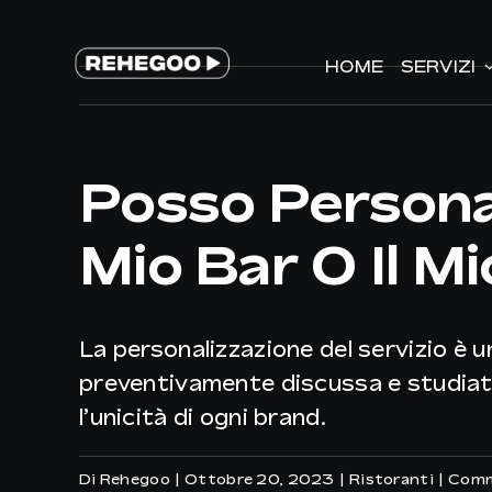
Salta
al
HOME
HOME
SERVIZI
SERVIZI
contenuto
Posso Personal
Mio Bar O Il M
La personalizzazione del servizio è u
preventivamente discussa e studiata t
l’unicità di ogni brand.
Di
Rehegoo
|
Ottobre 20, 2023
|
Ristoranti
|
Comme