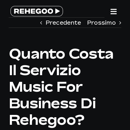
Salta
al
Togg
contenuto
Precedente
Prossimo
Navi
HOME
Quanto Costa
SERVIZI
Il Servizio
PERCHE’ REHEGOO
Music For
WE ARE DIFFERENT
Business Di
TEAM
Rehegoo?
CONTATTACI