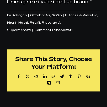
l’immagine e i valori del tuo brand.”
Di
Rehegoo
|
Ottobre 18, 2023
|
Fitness & Palestre
,
Healt
,
Hotel
,
Retail
,
Ristoranti
,
su
Supermercati
|
Commenti disabilitati
Quanto
costa
il
Share This Story, Choose
servizio
Your Platform!
Music
for
Facebook
X
Reddit
LinkedIn
WhatsApp
Telegram
Tumblr
Pinterest
Vk
Business
Xing
Email
di
Rehegoo?