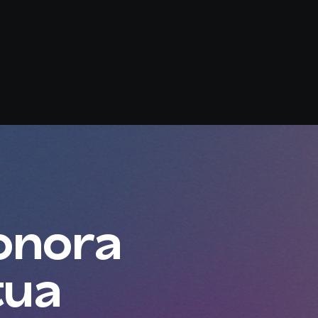
sonora
tua