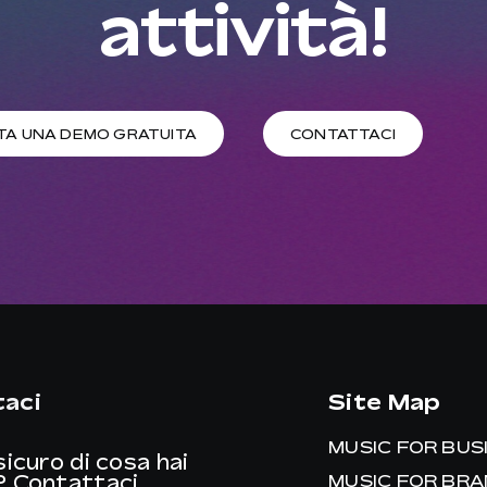
attività!
TA UNA DEMO GRATUITA
CONTATTACI
aci
Site Map
MUSIC FOR BUS
sicuro di cosa hai
?
Contattaci
MUSIC FOR BR