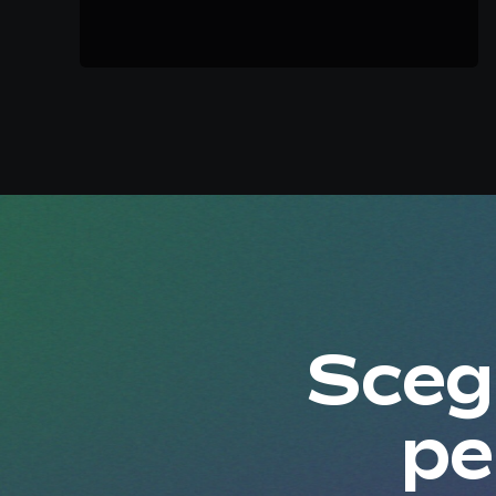
Scegl
pe