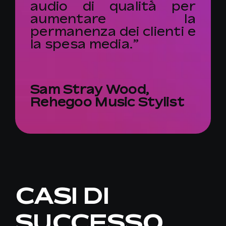
audio di qualità per
aumentare la
permanenza dei clienti e
la spesa media.”
Sam Stray Wood,
Rehegoo Music Stylist
CASI DI
SUCCESSO