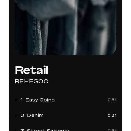
Retail
REHEGOO
1
Easy Going
0:31
2
Denim
0:31
3
Street Swagger
0:31