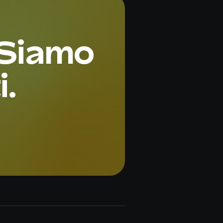
 Siamo
i.