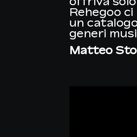
offriva sol
Rehegoo ci 
un catalogo
generi music
Matteo Sto