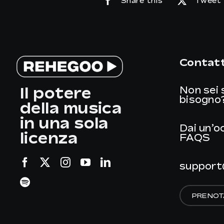
Share this
Tweet 
Contatt
Il potere
Non sei 
bisogno
della musica
in una sola
Dai un’o
licenza
FAQS
support
PRENOT