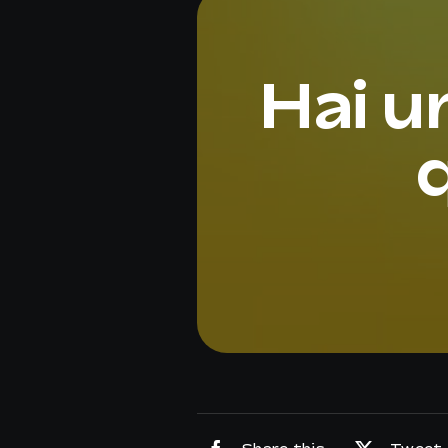
Hai u
q