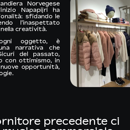
bandiera Norvegese
inizio Napapijri ha
ionalità: sfidando le
endo l’inaspettato
nella creatività.
ogni oggetto, è
una narrativa che
icuri del passato,
o con ottimismo, in
 nuove opportunità,
ogie.
fornitore precedente ci