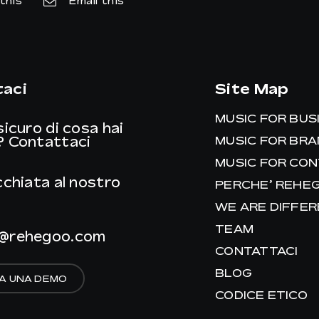
this
Email this
aci
Site Map
MUSIC FOR BUS
sicuro di cosa hai
?
Contattaci
MUSIC FOR BR
MUSIC FOR CO
cchiata al nostro
PERCHE’ REHE
WE ARE DIFFE
TEAM
@rehegoo.com
CONTATTACI
BLOG
A UNA DEMO
CODICE ETICO