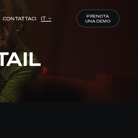
PRENOTA
PRENOTA
IT
IT
CONTATTACI
CONTATTACI
UNA DEMO
UNA DEMO
TAIL