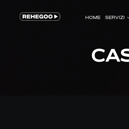
Salta
al
HOME
HOME
SERVIZI
SERVIZI
contenuto
CAS