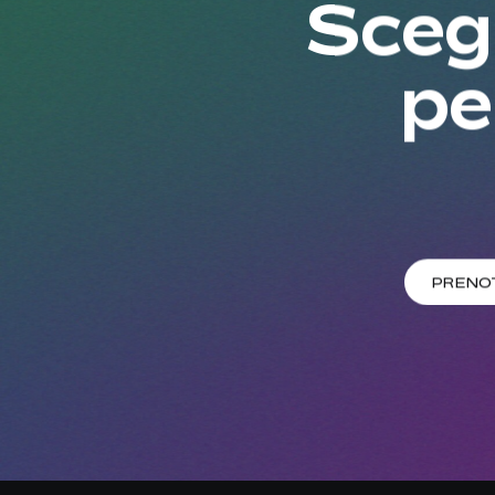
Scegl
pe
PRENO