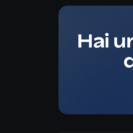
Hai u
q