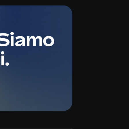
 Siamo
i.