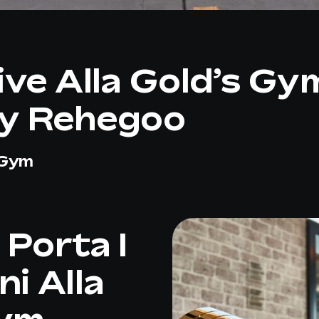
ve Alla Gold’s Gym
By Rehegoo
 Gym
Porta I
i Alla