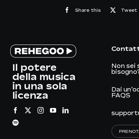
Share this
Tweet 
Contatt
Il potere
Non sei 
bisogno
della musica
in una sola
Dai un’o
licenza
FAQS
support
PRENOT