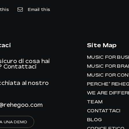
this
Email this
aci
Site Map
MUSIC FOR BUS
sicuro di cosa hai
?
Contattaci
MUSIC FOR BR
MUSIC FOR CO
cchiata al nostro
PERCHE’ REHE
WE ARE DIFFE
TEAM
@rehegoo.com
CONTATTACI
BLOG
A UNA DEMO
CODICE ETICO