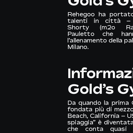
Gold’s 
Rehegoo ha portato 
talenti in città 
Shorty
(m2o Ra
Pauletto
che hann
l’allenamento della p
Milano
.
Informaz
Gold’s 
Da quando la prima 
fondata più di mezzo
Beach, California – US
spiaggia” è diventat
che conta quasi 