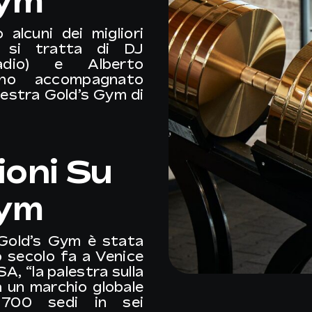
Gym
alcuni dei migliori
– si tratta di
DJ
dio) e
Alberto
o accompagnato
alestra
Gold’s Gym di
ioni Su
Gym
Gold’s Gym è stata
 secolo fa a Venice
A, “la palestra sulla
a un marchio globale
700 sedi in sei