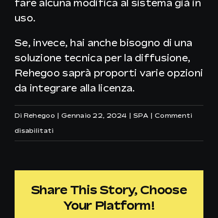
fare alcuna modifica al sistema già in
uso.
Se, invece, hai anche bisogno di una
soluzione tecnica per la diffusione,
Rehegoo saprà proporti varie opzioni
da integrare alla licenza.
Di
Rehegoo
|
Gennaio 22, 2024
|
SPA
|
Commenti
su
disabilitati
Come
posso
riprodurre
Share This Story, Choose
la
Your Platform!
musica