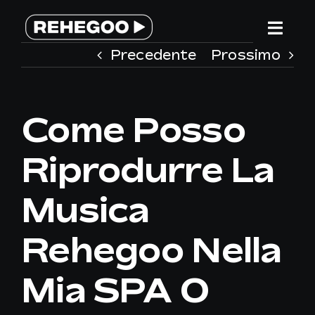
Salta
al
Togg
contenuto
Precedente
Prossimo
Navi
HOME
Come Posso
SERVIZI
Riprodurre La
PERCHE’ REHEGOO
Musica
WE ARE DIFFERENT
Rehegoo Nella
TEAM
Mia SPA O
CONTATTACI