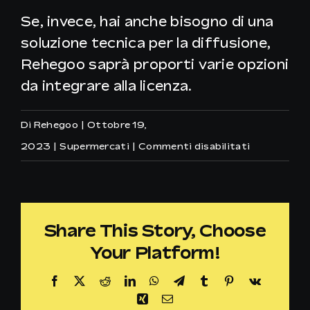
Se, invece, hai anche bisogno di una
soluzione tecnica per la diffusione,
Rehegoo saprà proporti varie opzioni
da integrare alla licenza.
Di
Rehegoo
|
Ottobre 19,
su
2023
|
Supermercati
|
Commenti disabilitati
Come
posso
riprodurre
Share This Story, Choose
la
Your Platform!
musica
Rehegoo
Facebook
X
Reddit
LinkedIn
WhatsApp
Telegram
Tumblr
Pinterest
Vk
nel
Xing
Email