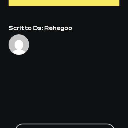
mio
supermerca
Scritto Da:
Rehegoo