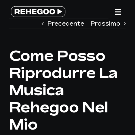
Salta
al
Togg
contenuto
Precedente
Prossimo
Navi
HOME
Come Posso
SERVIZI
Riprodurre La
PERCHE’ REHEGOO
Musica
WE ARE DIFFERENT
Rehegoo Nel
TEAM
Mio
CONTATTACI