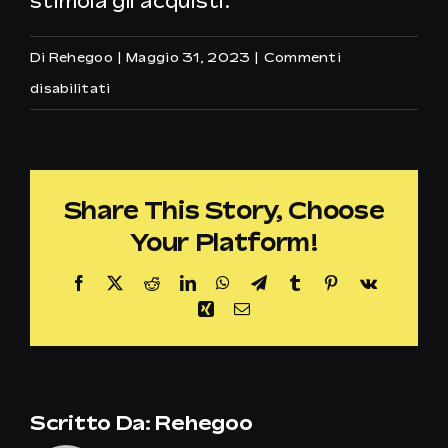
stimola gli acquisti.
“
Di
Rehegoo
|
Maggio 31, 2023
|
Commenti
su
disabilitati
MF
Fashion
Share This Story, Choose
Your Platform!
Facebook
X
Reddit
LinkedIn
WhatsApp
Telegram
Tumblr
Pinterest
Vk
Xing
Email
Scritto Da:
Rehegoo