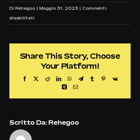
Di
Rehegoo
|
Maggio 31, 2023
|
Commenti
su
disabilitati
Marie
Claire
Share This Story, Choose
Your Platform!
Facebook
X
Reddit
LinkedIn
WhatsApp
Telegram
Tumblr
Pinterest
Vk
Xing
Email
Scritto Da:
Rehegoo