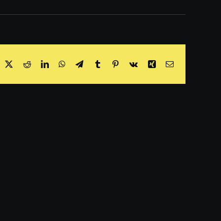
acebook
X
Reddit
LinkedIn
WhatsApp
Telegram
Tumblr
Pinterest
Vk
Xing
Email