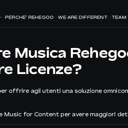
PERCHE’ REHEGOO
PERCHE’ REHEGOO
WE ARE DIFFERENT
WE ARE DIFFERENT
TEAM
TEAM
are Musica Reheg
re Licenze?
 per offrire agli utenti una soluzione omnic
e Music for Content per avere maggiori dettagl