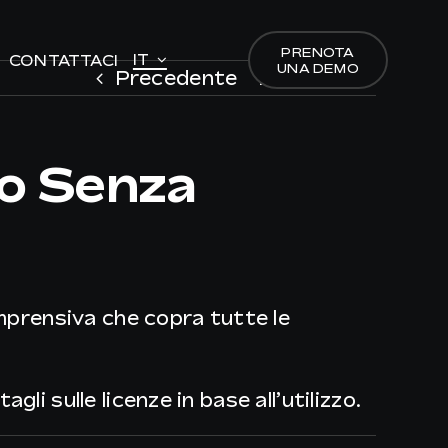
PRENOTA
PRENOTA
IT
IT
CONTATTACI
CONTATTACI
UNA DEMO
UNA DEMO
Precedente
Prossimo
oo Senza
omprensiva che copra tutte le
i sulle licenze in base all’utilizzo.