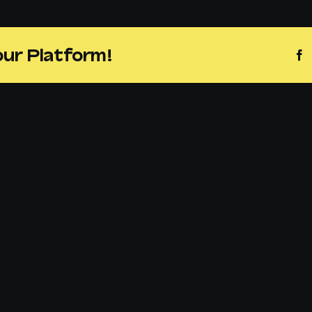
our Platform!
F