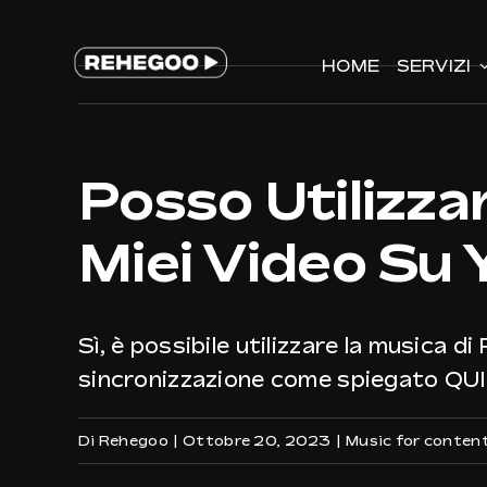
Salta
al
HOME
HOME
SERVIZI
SERVIZI
contenuto
Posso Utilizza
Miei Video Su
Sì, è possibile utilizzare la musica d
sincronizzazione come spiegato QUI
Di
Rehegoo
|
Ottobre 20, 2023
|
Music for conten