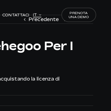
PRENOTA
PRENOTA
IT
IT
CONTATTACI
CONTATTACI
UNA DEMO
UNA DEMO
Precedente
Prossimo
ehegoo Per I
acquistando la licenza di