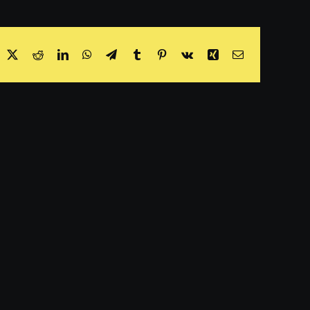
acebook
X
Reddit
LinkedIn
WhatsApp
Telegram
Tumblr
Pinterest
Vk
Xing
Email