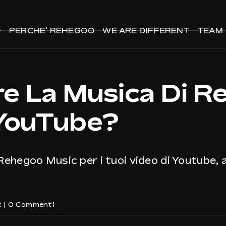
PERCHE’ REHEGOO
PERCHE’ REHEGOO
WE ARE DIFFERENT
WE ARE DIFFERENT
TEAM
TEAM
re La Musica Di R
 YouTube?
i Rehegoo Music per i tuoi video di Youtube, 
t
|
0 Commenti