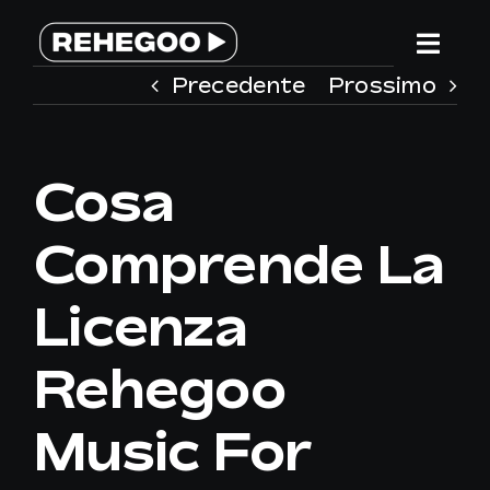
Salta
al
Togg
contenuto
Precedente
Prossimo
Navi
HOME
Cosa
SERVIZI
Comprende La
PERCHE’ REHEGOO
Licenza
WE ARE DIFFERENT
Rehegoo
TEAM
Music For
CONTATTACI