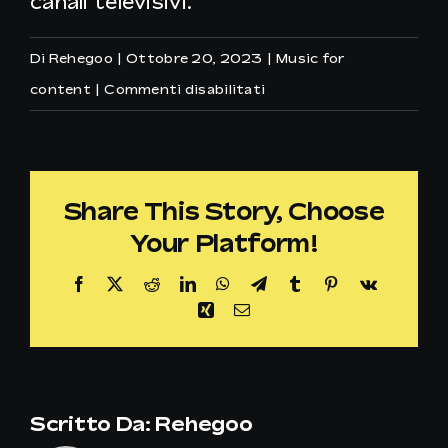
canali televisivi.
Di
Rehegoo
|
Ottobre 20, 2023
|
Music for
su
content
|
Commenti disabilitati
Cosa
comprende
la
Share This Story, Choose
licenza
Your Platform!
Rehegoo
Music
Facebook
X
Reddit
LinkedIn
WhatsApp
Telegram
Tumblr
Pinterest
Vk
for
Xing
Email
Content?
Scritto Da:
Rehegoo