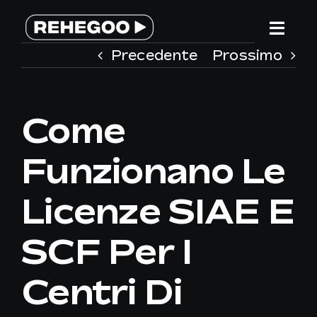
Salta
al
Togg
contenuto
Precedente
Prossimo
Navi
HOME
Come
SERVIZI
Funzionano Le
PERCHE’ REHEGOO
Licenze SIAE E
WE ARE DIFFERENT
SCF Per I
TEAM
Centri Di
CONTATTACI