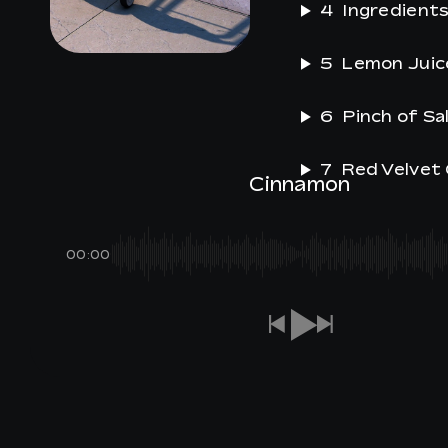
4
Ingredient
5
Lemon Juic
IT
6
Pinch of Sa
7
Red Velvet
Cinnamon
00:00