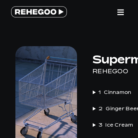
Salta
al
Togg
contenuto
Navi
HOME
Superm
SERVIZI
REHEGOO
PERCHE’ REHEGOO
1
Cinnamon
WE ARE DIFFERENT
2
Ginger Bee
TEAM
3
Ice Cream
CONTATTACI