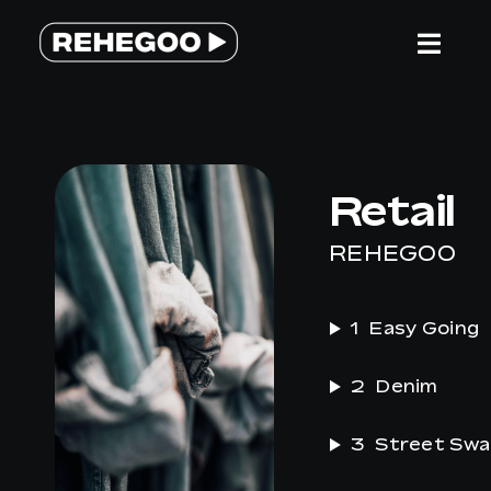
Salta
al
Togg
contenuto
Navi
HOME
Retail
SERVIZI
REHEGOO
PERCHE’ REHEGOO
1
Easy Going
WE ARE DIFFERENT
2
Denim
TEAM
3
Street Swa
CONTATTACI