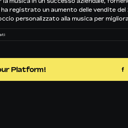
 la musica in un successo aziendale, fornen
 ha registrato un aumento delle vendite del
occio personalizzato alla musica per migliora
su
ati
Sole
24
Ore
our Platform!
F