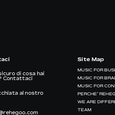
aci
Site Map
MUSIC FOR BUS
sicuro di cosa hai
?
Contattaci
MUSIC FOR BR
MUSIC FOR CO
cchiata al nostro
PERCHE’ REHE
WE ARE DIFFE
TEAM
@rehegoo.com