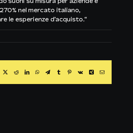
do suoni su misura per aziende e
 270% nel mercato italiano,
re le esperienze d’acquisto.
“
acebook
X
Reddit
LinkedIn
WhatsApp
Telegram
Tumblr
Pinterest
Vk
Xing
Email