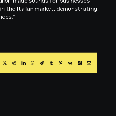
tailor-made sounds for businesses
in the Italian market, demonstrating
nces.”
acebook
X
Reddit
LinkedIn
WhatsApp
Telegram
Tumblr
Pinterest
Vk
Xing
Email