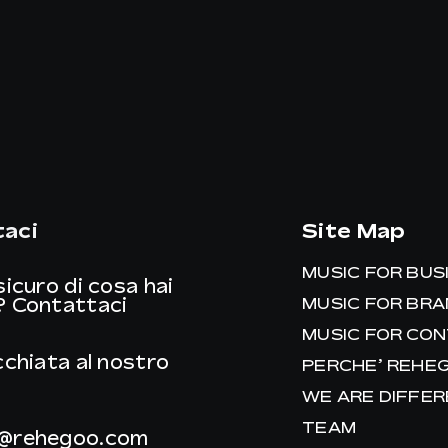
aci
Site Map
MUSIC FOR BUS
sicuro di cosa hai
?
Contattaci
MUSIC FOR BR
MUSIC FOR CO
cchiata al nostro
PERCHE’ REHE
WE ARE DIFFE
TEAM
@rehegoo.com