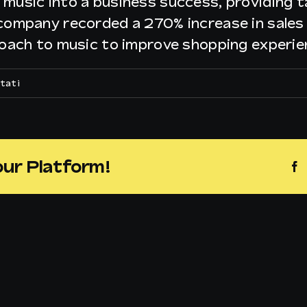
 music into a business success, providing 
company recorded a 270% increase in sales 
roach to music to improve shopping experie
su
tati
Sole
24
Ore
our Platform!
F