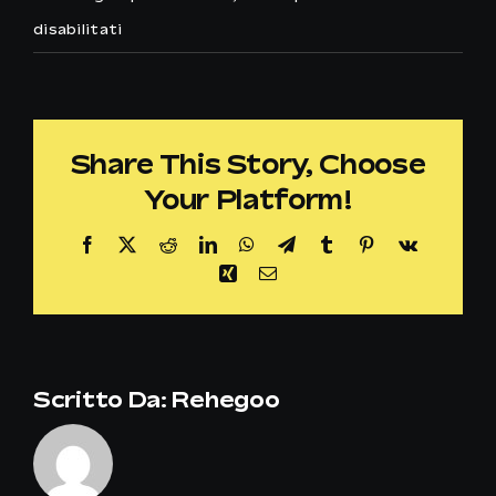
su
disabilitati
Marie
Claire
Share This Story, Choose
Your Platform!
Facebook
X
Reddit
LinkedIn
WhatsApp
Telegram
Tumblr
Pinterest
Vk
Xing
Email
Scritto Da:
Rehegoo