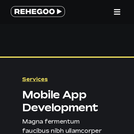
Salta
al
Togg
contenuto
Navi
HOME
SERVIZI
PERCHE’ REHEGOO
Services
Mobile App
WE ARE DIFFERENT
Development
TEAM
Magna fermentum
faucibus nibh ullamcorper
CONTATTACI