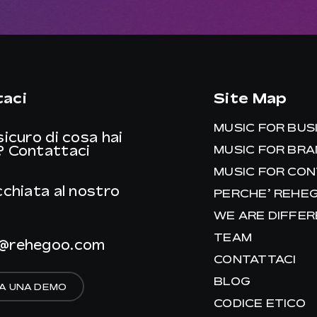
aci
Site Map
MUSIC FOR BUS
sicuro di cosa hai
?
Contattaci
MUSIC FOR BR
MUSIC FOR CO
cchiata al nostro
PERCHE’ REHE
WE ARE DIFFE
TEAM
@rehegoo.com
CONTATTACI
BLOG
A UNA DEMO
CODICE ETICO