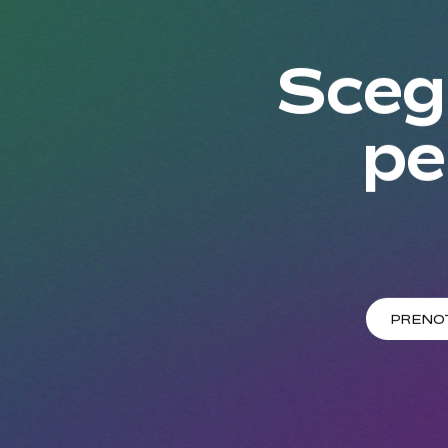
Scegl
pe
PRENO